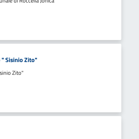
unale di Roccella Jonica
" Sisinio Zito"
sinio Zito"