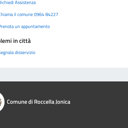
Richiedi Assistenza
Chiama il comune 0964 84227
Prenota un appuntamento
lemi in città
Segnala disservizio
Comune di Roccella Jonica