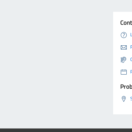
Cont
Prob