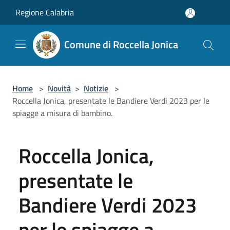
Salta al contenuto principale
Regione Calabria
Comune di Roccella Jonica
Home
>
Novità
>
Notizie
>
Roccella Jonica, presentate le Bandiere Verdi 2023 per le
spiagge a misura di bambino.
Roccella Jonica,
presentate le
Bandiere Verdi 2023
per le spiagge a