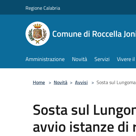
Salta al contenuto principale
Regione Calabria
Comune di Roccella Jon
Amministrazione
Novità
Servizi
Vivere 
Home
>
Novità
>
Avvisi
>
Sosta sul Lungomar
Sosta sul Lungom
avvio istanze di 