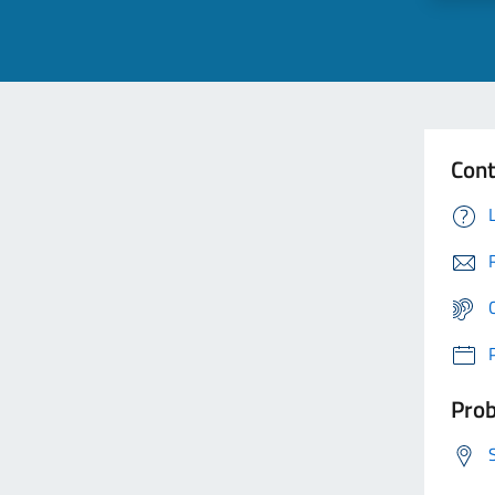
Cont
Prob