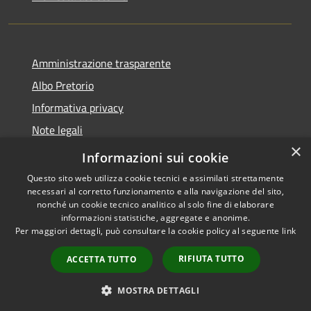
Amministrazione trasparente
Albo Pretorio
Informativa privacy
Note legali
×
Dichiarazione di accessibilità
Informazioni sui cookie
Questo sito web utilizza cookie tecnici e assimilati strettamente
necessari al corretto funzionamento e alla navigazione del sito,
nonché un cookie tecnico analitico al solo fine di elaborare
informazioni statistiche, aggregate e anonime.
RSS
Copyright © 2026 • Comune di
Per maggiori dettagli, può consultare la cookie policy al seguente
link
Accessibilità
Roccella Jonica • Powered by
Privacy
Municipium
Accesso
•
RIFIUTA TUTTO
ACCETTA TUTTO
Cookie
redazione
Mappa del sito
MOSTRA DETTAGLI