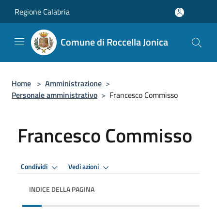
Salta al contenuto principale
Regione Calabria
Comune di Roccella Jonica
Home
>
Amministrazione
>
Personale amministrativo
>
Francesco Commisso
Francesco Commisso
Condividi
Vedi azioni
INDICE DELLA PAGINA