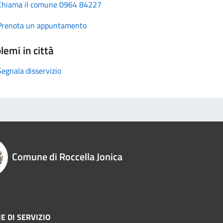
Chiama il comune 0964 84227
Prenota un appuntamento
lemi in città
Segnala disservizio
Comune di Roccella Jonica
E DI SERVIZIO