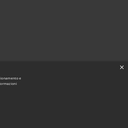
×
nzionamento e
nformazioni
Municipium
Accesso
e di Roccella Jonica • Powered by
•
redazione