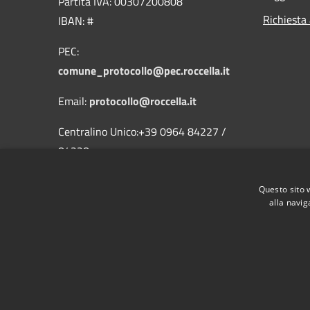
Partita IVA: 00307200808
Richiesta
IBAN: #
PEC:
comune_protocollo@pec.roccella.it
Email:
protocollo@roccella.it
Centralino Unico:+39 0964 84227 /
84228
Fax:
Questo sito 
alla navig
RSS
Accessibilità
Privacy
Cookie
Mappa de