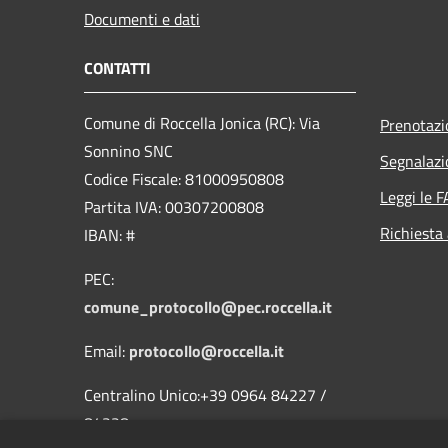
Documenti e dati
CONTATTI
Comune di Roccella Jonica (RC): Via
Prenotaz
Sonnino SNC
Segnalazi
Codice Fiscale: 81000950808
Leggi le 
Partita IVA: 00307200808
Richiesta
IBAN: #
PEC:
comune_protocollo@pec.roccella.it
Email:
protocollo@roccella.it
Centralino Unico:+39 0964 84227 /
84228