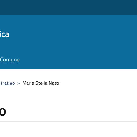
ica
il Comune
trativo
>
Maria Stella Naso
o