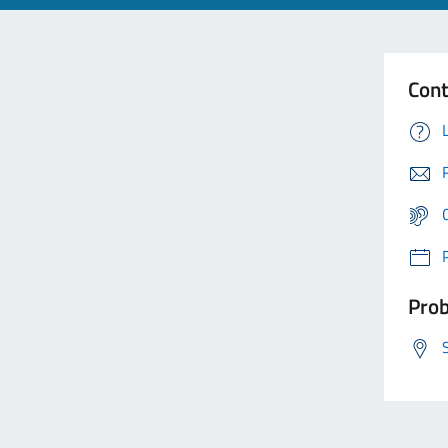
Cont
Prob