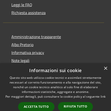
Leggi le FAQ
Richiesta assistenza
Amministrazione trasparente
Albo Pretorio
Informativa privacy
Note legali
×
Dichiarazione di accessibilità
Informazioni sui cookie
Questo sito web utilizza cookie tecnici e assimilati strettamente
necessari al corretto funzionamento e alla navigazione del sito,
nonché un cookie tecnico analitico al solo fine di elaborare
informazioni statistiche, aggregate e anonime.
RSS
Copyright © 2026 • Comune di
Per maggiori dettagli, può consultare la cookie policy al seguente
link
Accessibilità
Roccella Jonica • Powered by
Privacy
Municipium
Accesso
•
RIFIUTA TUTTO
ACCETTA TUTTO