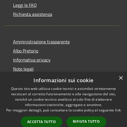
Leggi le FAQ
Richiesta assistenza
Amministrazione trasparente
Albo Pretorio
Informativa privacy
Note legali
×
Dichiarazione di accessibilità
Informazioni sui cookie
Questo sito web utilizza cookie tecnici e assimilati strettamente
necessari al corretto funzionamento e alla navigazione del sito,
nonché un cookie tecnico analitico al solo fine di elaborare
informazioni statistiche, aggregate e anonime.
RSS
Copyright © 2026 • Comune di
Per maggiori dettagli, può consultare la cookie policy al seguente
link
Accessibilità
Roccella Jonica • Powered by
Privacy
Municipium
Accesso
•
RIFIUTA TUTTO
ACCETTA TUTTO
Cookie